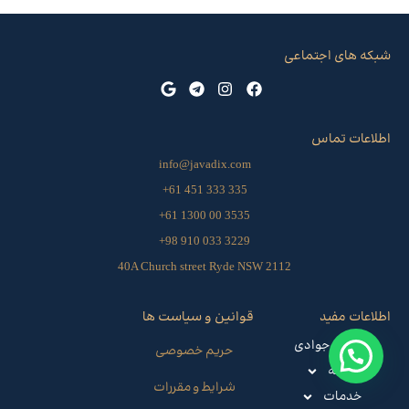
شبکه های اجتماعی
اطلاعات تماس
info@javadix.com
335 333 451 61+
3535 00 1300 61+
3229 033 910 98+
40A Church street Ryde NSW 2112
اطلاعات مفید
قوانین و سیاست ها
صرافی جوادی
حریم خصوصی
حواله
شرایط و مقررات
خدمات