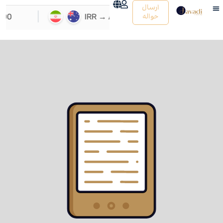
ارسال
حواله