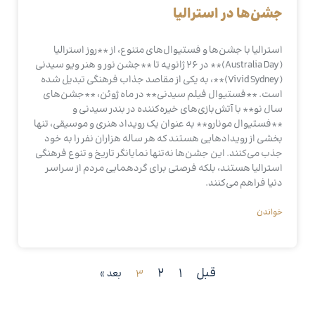
جشن‌ها در استرالیا
استرالیا با جشن‌ها و فستیوال‌های متنوع، از **روز استرالیا
(Australia Day)** در 26 ژانویه تا **جشن نور و هنر ویو سیدنی
(Vivid Sydney)**، به یکی از مقاصد جذاب فرهنگی تبدیل شده
است. **فستیوال فیلم سیدنی** در ماه ژوئن، **جشن‌های
سال نو** با آتش‌بازی‌های خیره‌کننده در بندر سیدنی و
**فستیوال مونارو** به عنوان یک رویداد هنری و موسیقی، تنها
بخشی از رویدادهایی هستند که هر ساله هزاران نفر را به خود
جذب می‌کنند. این جشن‌ها نه‌تنها نمایانگر تاریخ و تنوع فرهنگی
استرالیا هستند، بلکه فرصتی برای گردهمایی مردم از سراسر
دنیا فراهم می‌کنند.
خواندن
قبل
1
2
3
بعد »