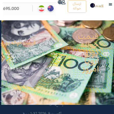
ارسال
حواله
قیمت
حواله
قیمت حواله یورو به اروپا
یورو
قیمت حواله
ارسال حواله
از اروپا به
از ایران به
اروپا
ایران
اروپا
امروز
130000
Call
تومان
تومان
آخرین
نرخ
حواله
یورو
به
آگوست 9, 2026 1:37 ب.ظ