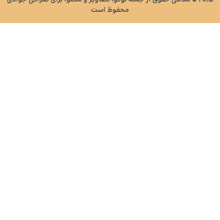
2 © تمامی حقوق از جمله‌ لوگو، تصاویر و محتوا برای صرافی جوادی
محفوظ است