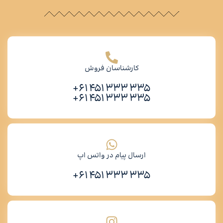
کارشناسان فروش
335 333 451 61+
335 333 451 61+
ارسال پیام در واتس اپ
335 333 451 61+