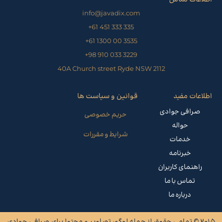
ت تماس
info@javadix.com
335 333 451 61+
3535 00 1300 61+
3229 033 910 98+
40A Church street Ryde NSW 2112
 مفید
قوانین و سیاست ها
فی جوادی
حریم خصوصی
حواله
شرایط و مقررات
خدمات
خبرنامه
مای کاربران
ماس با ما
درباره ما