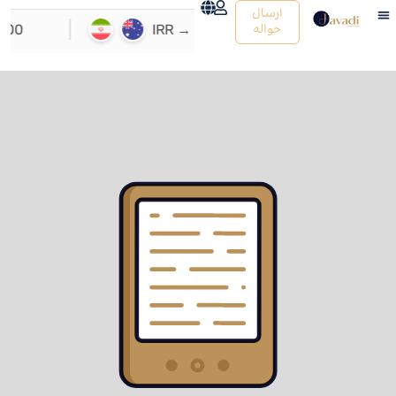
ارسال
حواله