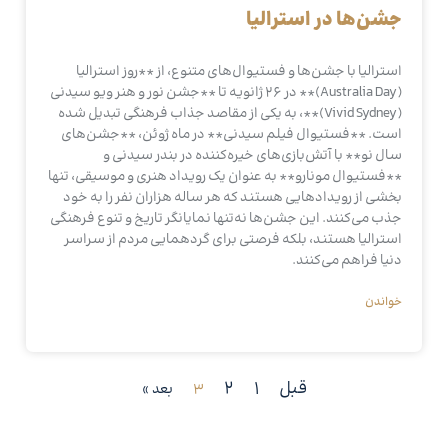
جشن‌ها در استرالیا
استرالیا با جشن‌ها و فستیوال‌های متنوع، از **روز استرالیا
(Australia Day)** در 26 ژانویه تا **جشن نور و هنر ویو سیدنی
(Vivid Sydney)**، به یکی از مقاصد جذاب فرهنگی تبدیل شده
است. **فستیوال فیلم سیدنی** در ماه ژوئن، **جشن‌های
سال نو** با آتش‌بازی‌های خیره‌کننده در بندر سیدنی و
**فستیوال مونارو** به عنوان یک رویداد هنری و موسیقی، تنها
بخشی از رویدادهایی هستند که هر ساله هزاران نفر را به خود
جذب می‌کنند. این جشن‌ها نه‌تنها نمایانگر تاریخ و تنوع فرهنگی
استرالیا هستند، بلکه فرصتی برای گردهمایی مردم از سراسر
دنیا فراهم می‌کنند.
خواندن
قبل
1
2
3
بعد »