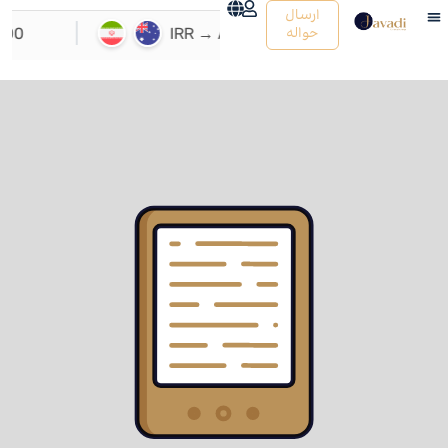
ارسال
حواله