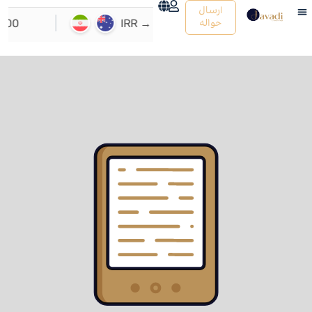
ارسال
حواله