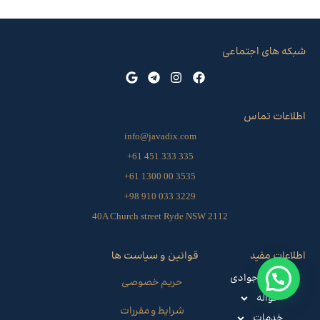
شبکه های اجتماعی
اطلاعات تماس
info@javadix.com
335 333 451 61+
3535 00 1300 61+
3229 033 910 98+
40A Church street Ryde NSW 2112
اطلاعات مفید
قوانین و سیاست ها
صرافی جوادی
حریم خصوصی
حواله
شرایط و مقررات
خدمات