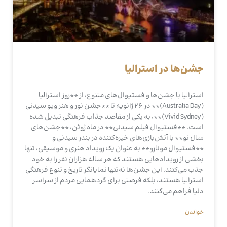
جشن‌ها در استرالیا
استرالیا با جشن‌ها و فستیوال‌های متنوع، از **روز استرالیا
(Australia Day)** در 26 ژانویه تا **جشن نور و هنر ویو سیدنی
(Vivid Sydney)**، به یکی از مقاصد جذاب فرهنگی تبدیل شده
است. **فستیوال فیلم سیدنی** در ماه ژوئن، **جشن‌های
سال نو** با آتش‌بازی‌های خیره‌کننده در بندر سیدنی و
**فستیوال مونارو** به عنوان یک رویداد هنری و موسیقی، تنها
بخشی از رویدادهایی هستند که هر ساله هزاران نفر را به خود
جذب می‌کنند. این جشن‌ها نه‌تنها نمایانگر تاریخ و تنوع فرهنگی
استرالیا هستند، بلکه فرصتی برای گردهمایی مردم از سراسر
دنیا فراهم می‌کنند.
خواندن