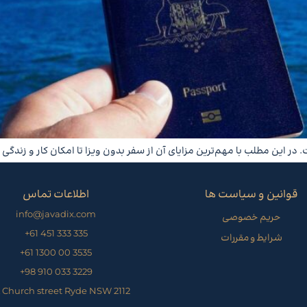
. در این مطلب با مهم‌ترین مزایای آن از سفر بدون ویزا تا امکان کار و زند
قوانین و سیاست ها
اطلاعات تماس
info@javadix.com
حریم خصوصی
335 333 451 61+
شرایط و مقررات
3535 00 1300 61+
3229 033 910 98+
 Church street Ryde NSW 2112