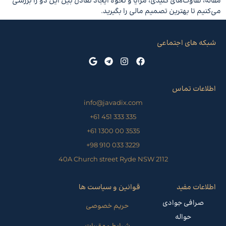
مقاله، تفاوت‌های کلیدی، مزایا و نحوه ایجاد تعادل بین این دو را بررسی
می‌کنیم تا بهترین تصمیم مالی را بگیرید.
شبکه های اجتماعی
اطلاعات تماس
info@javadix.com
335 333 451 61+
3535 00 1300 61+
3229 033 910 98+
40A Church street Ryde NSW 2112
اطلاعات مفید
قوانین و سیاست ها
صرافی جوادی
حریم خصوصی
حواله