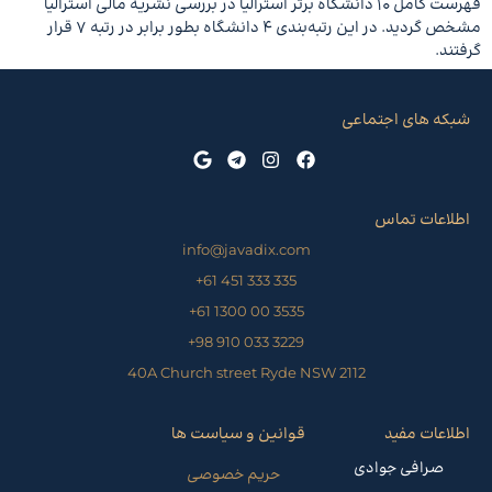
فهرست کامل 10 دانشگاه برتر استرالیا در بررسی نشریه مالی استرالیا
مشخص گردید. در این رتبه‌بندی 4 دانشگاه بطور برابر در رتبه 7 قرار
گرفتند.
شبکه های اجتماعی
اطلاعات تماس
info@javadix.com
335 333 451 61+
3535 00 1300 61+
3229 033 910 98+
40A Church street Ryde NSW 2112
اطلاعات مفید
قوانین و سیاست ها
صرافی جوادی
حریم خصوصی