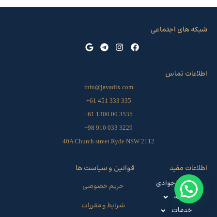
شبکه های اجتماعی
اطلاعات تماس
info@javadix.com
335 333 451 61+
3535 00 1300 61+
3229 033 910 98+
40A Church street Ryde NSW 2112
اطلاعات مفید
قوانین و سیاست ها
صرافی جوادی
حریم خصوصی
حواله
شرایط و مقررات
خدمات