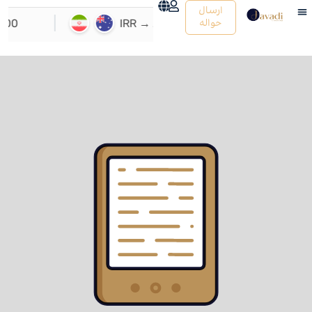
ارسال
حواله