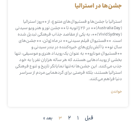
جشن‌ها در استرالیا
استرالیا با جشن‌ها و فستیوال‌های متنوع، از **روز استرالیا
(Australia Day)** در 26 ژانویه تا **جشن نور و هنر ویو سیدنی
(Vivid Sydney)**، به یکی از مقاصد جذاب فرهنگی تبدیل شده
است. **فستیوال فیلم سیدنی** در ماه ژوئن، **جشن‌های
سال نو** با آتش‌بازی‌های خیره‌کننده در بندر سیدنی و
**فستیوال مونارو** به عنوان یک رویداد هنری و موسیقی، تنها
بخشی از رویدادهایی هستند که هر ساله هزاران نفر را به خود
جذب می‌کنند. این جشن‌ها نه‌تنها نمایانگر تاریخ و تنوع فرهنگی
استرالیا هستند، بلکه فرصتی برای گردهمایی مردم از سراسر
دنیا فراهم می‌کنند.
خواندن
قبل
1
2
3
بعد »