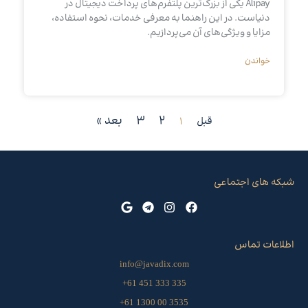
Alipay یکی از بزرگ‌ترین پلتفرم‌های پرداخت دیجیتال در
دنیاست. در این راهنما به معرفی خدمات، نحوه استفاده،
مزایا و ویژگی‌های آن می‌پردازیم.
خواندن
2
3
بعد »
قبل
1
شبکه های اجتماعی
اطلاعات تماس
info@javadix.com
335 333 451 61+
3535 00 1300 61+