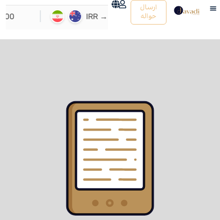
ارسال
حواله