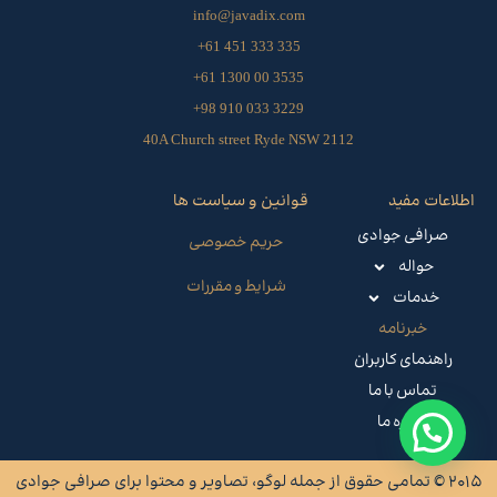
info@javadix.com
335 333 451 61+
3535 00 1300 61+
3229 033 910 98+
40A Church street Ryde NSW 2112
اطلاعات مفید
قوانین و سیاست ها
صرافی جوادی
حریم خصوصی
حواله
شرایط و مقررات
خدمات
خبرنامه
راهنمای کاربران
تماس با ما
درباره ما
2015 © تمامی حقوق از جمله‌ لوگو، تصاویر و محتوا برای صرافی جوادی