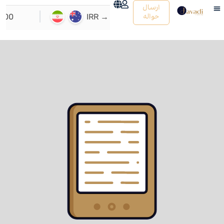
ارسال
حواله